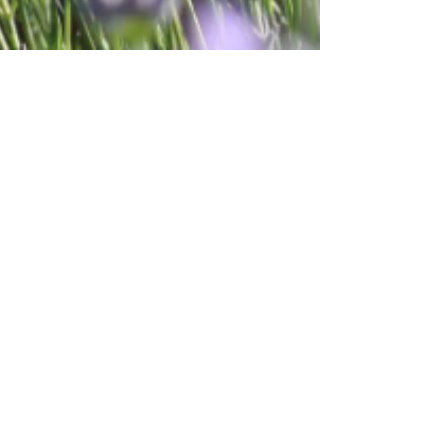
Το 2026 μπήκε δυναμικά με
βροχές και άστατο καιρό. Τα
φυτάκια μας βρίσκονται σε
χειμερία νάρκη και τέλος